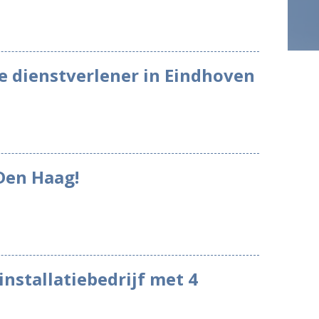
e dienstverlener in Eindhoven
 Den Haag!
 installatiebedrijf met 4