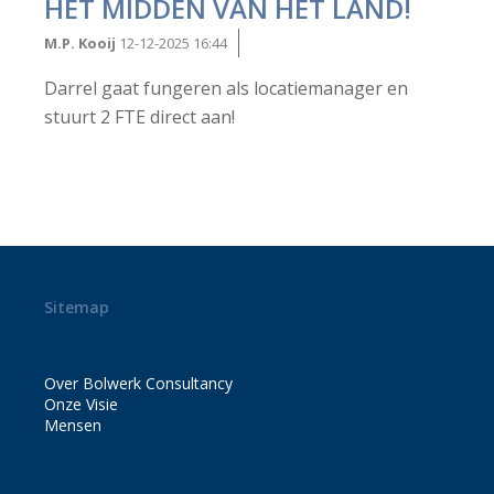
HET MIDDEN VAN HET LAND!
VAN DE
M.P. Kooij
12-12-2025 16:44
GROOTSTE
Darrel gaat fungeren als locatiemanager en
stuurt 2 FTE direct aan!
TOTAAL
INSTALLATEUR
IN
NEDERLAND
Sitemap
HET BETREFT
Over Bolwerk Consultancy
DIVERSE PI'S
Onze Visie
Mensen
IN HET