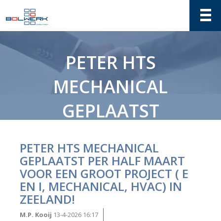
PETER HTS
MECHANICAL
GEPLAATST
PER HALF
PETER HTS MECHANICAL
MAART VOOR
GEPLAATST PER HALF MAART
VOOR EEN GROOT PROJECT ( E
EEN GROOT
EN I, MECHANICAL, HVAC) IN
ZEELAND!
PROJECT ( E
M.P. Kooij
13-4-2026 16:17