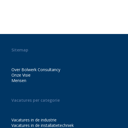
EN I,
MECHANICAL,
HVAC) IN
ZEELAND!
Sitemap
Over Bolwerk Consultancy
Onze Visie
Mensen
Vacatures per categorie
Vacatures in de industrie
Vacatures in de installatietechniek