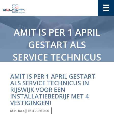
AMIT IS PER 1 APRIL
GESTART ALS
SERVICE TECHNICUS
IN RIJSWIJK VOOR
AMIT IS PER 1 APRIL GESTART
EEN
ALS SERVICE TECHNICUS IN
RIJSWIJK VOOR EEN
INSTALLATIEBEDRIJF
INSTALLATIEBEDRIJF MET 4
VESTIGINGEN!
MET 4
M.P. Kooij
16-4-2026 0:00