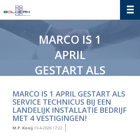
MARCO IS 1
APRIL
GESTART ALS
SERVICE
MARCO IS 1 APRIL GESTART ALS
TECHNICUS
SERVICE TECHNICUS BIJ EEN
LANDELIJK INSTALLATIE BEDRIJF
BIJ EEN
MET 4 VESTIGINGEN!
LANDELIJK
M.P. Kooij
13-4-2026 17:22